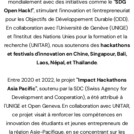
mondialement avec des initiatives comme le
"SDG
Ressources
Open Hack!"
, stimulant l'innovation et l'entrepreneuriat
pour les Objectifs de Développement Durable (ODD).
En collaboration avec l'Université de Genève (UNIGE)
et l'Institut des Nations Unies pour la formation et la
Solutions innovantes
recherche (UNITAR), nous soutenons des
hackathons
Recherche scientifique
et festivals d'innovation en Chine, Singapour, Bali,
Laos, Népal, et Thaïlande
.
Hackathons passés
Témoignages
Entre 2020 et 2022, le projet
"Impact Hackathons
Asia Pacific"
, soutenu par la SDC (Swiss Agency for
Development and Cooperation), a été attribué à
l'UNIGE et Open Geneva. En collaboration avec UNITAR,
ce projet visait à renforcer les compétences en
innovation des étudiants et jeunes entrepreneurs de
la région Asie-Pacifique, en se concentrant sur les