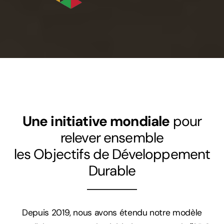
Hackathons
Sustainable Finance Hack
Smart City Xperience
SDG Open Hack!
Le projet ULTIMO
Une initiative mondiale
pour
Autres activités
relever ensemble
les Objectifs de Développement
Durable
L'expérience du hackathon
Digitalisation
Depuis 2019, nous avons étendu notre modèle
Certification