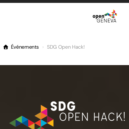
À propos
Événements
SDG Open Hack!
Histoire
Gouvernance
Écosystème
Communauté
Festival d'innovation ouverte