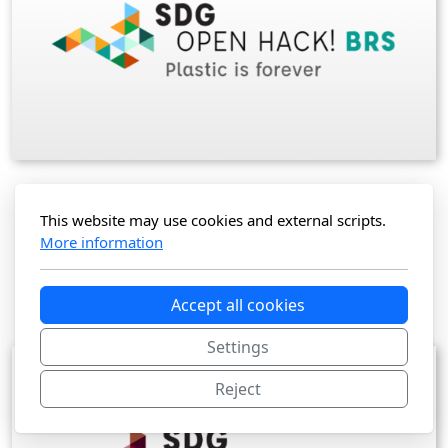
Plastic is forever
This website may use cookies and external scripts.
Organisé avec la Convention Basel Rotterdam and
More information
Stockholm (BRS)
Juin 2022
⎹
En ligne et au sein de la COP
Accept all cookies
Settings
Reject