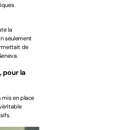
tiques
te la
 En seulement
ermettait de
Geneva.
 pour la
s mis en place
véritable
sifs.