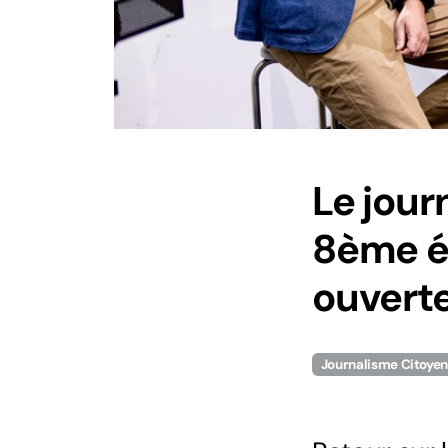
Le jour
8ème éd
ouvert
Journalisme Citoye