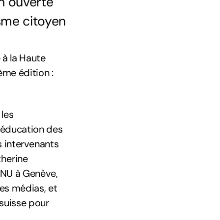
on ouverte
isme citoyen
 à la Haute
ème édition :
 les
l’éducation des
es intervenants
therine
ONU à Genève,
des médias, et
 suisse pour