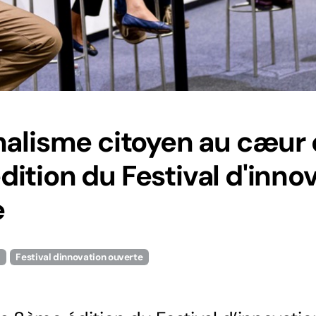
nalisme citoyen au cæur 
ition du Festival d'inno
e
n
Festival dinnovation ouverte