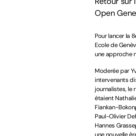
Retour sur 
Open Geneva
Pour lancer la 
Ecole de Genève
une approche n
Moderée par Yv
intervenants di
journalistes, le
étaient Nathali
Fiankan-Bokong
Paul-Olivier De
Hannes Grassegg
une nouvelle èr