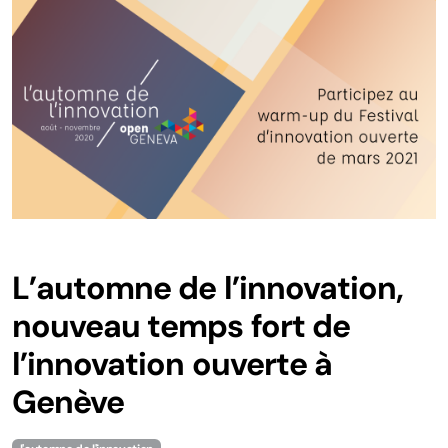
Hackathons
Sustainable Finance Hack
Smart City Xperience
SDG Open Hack!
Le projet ULTIMO
Autres activités
L’automne de l’innovation,
nouveau temps fort de
L'expérience du hackathon
l’innovation ouverte à
Digitalisation
Genève
Certification