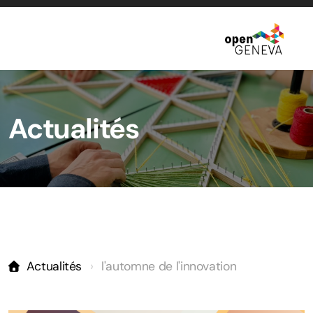
À propos
Actualités
Histoire
Gouvernance
Écosystème
Communauté
Actualités
l'automne de l'innovation
Festival d'innovation ouverte