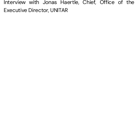
Interview with Jonas Haertle, Chief, Office of the
Ressources
Executive Director, UNITAR
Solutions innovantes
Recherche scientifique
Hackathons passés
Témoignages