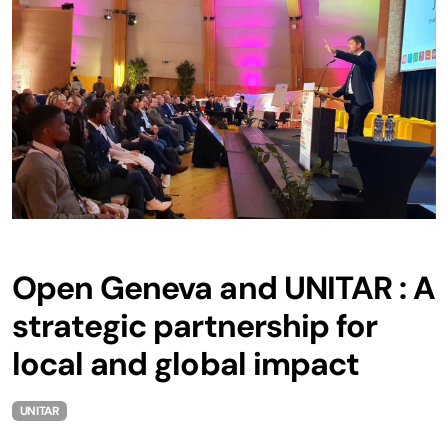
Hackathons
Sustainable Finance Hack
Smart City Xperience
SDG Open Hack!
Le projet ULTIMO
Autres activités
Open Geneva and UNITAR : A
strategic partnership for
L'expérience du hackathon
local and global impact
Digitalisation
UNITAR
Certification