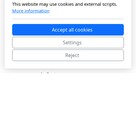
This website may use cookies and external scripts.
More information
Accept all cookies
Settings
Reject
Rejoins la communauté
hello@opengeneva.org
Av. de Sécheron 15,
c/o SDG Solution Space - UNIGE
1202 Genève, Suisse
Où nous trouver