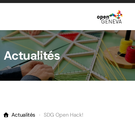
À propos
Actualités
Histoire
Gouvernance
Écosystème
Communauté
Actualités
SDG Open Hack!
Festival d'innovation ouverte