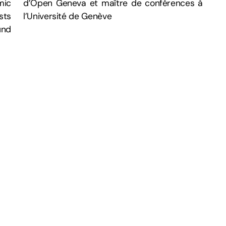
mic
d’Open Geneva et maître de conférences à
sts
l’Université de Genève
und