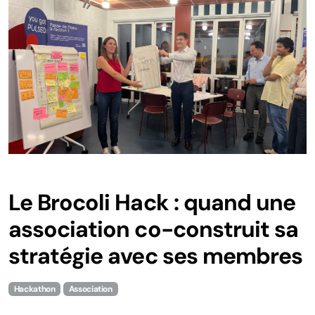
Hackathons
Sustainable Finance Hack
Smart City Xperience
SDG Open Hack!
Le projet ULTIMO
Autres activités
Le Brocoli Hack : quand une
association co-construit sa
L'expérience du hackathon
stratégie avec ses membres
Digitalisation
Hackathon
Association
Certification